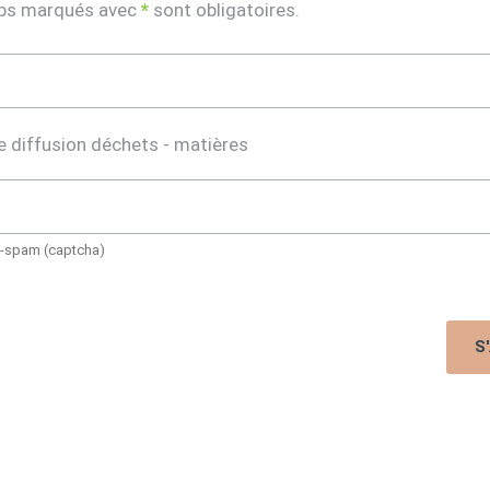
ps marqués avec
*
sont obligatoires.
e diffusion déchets - matières
i-spam (captcha)
S