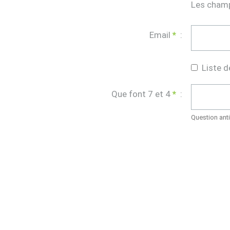
Les cham
Email
*
:
Liste d
Que font 7 et 4
*
:
Question ant